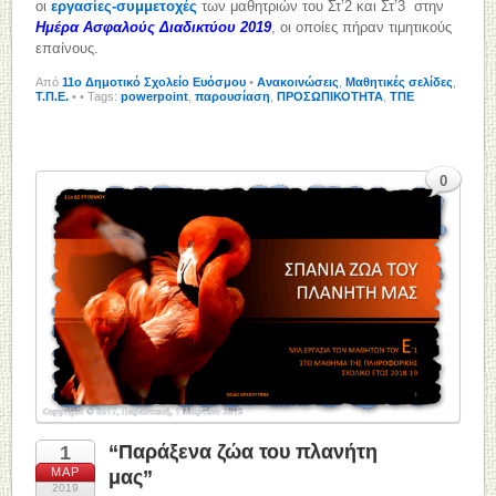
οι
εργασίες-συμμετοχές
των μαθητριών του Στ’2 και Στ’3 στην
Ημέρα Ασφαλούς Διαδικτύου 2019
, οι οποίες πήραν τιμητικούς
επαίνους.
Από
11o Δημοτικό Σχολείο Ευόσμου
•
Ανακοινώσεις
,
Μαθητικές σελίδες
,
Τ.Π.Ε.
•
• Tags:
powerpoint
,
παρουσίαση
,
ΠΡΟΣΩΠΙΚΟΤΗΤΑ
,
ΤΠΕ
0
“Παράξενα ζώα του πλανήτη
1
ΜΑΡ
μας”
2019