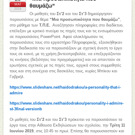
ΜΆΙ
θαυμάζω”
2019
Οι μαθητές του
Στ’2
και του
Στ’3
δημιούργησαν
παρουσιάσεις με θέμα
“Μια προσωπικότητα που θαυμάζω”
,
στο μάθημα των
Τ.Π.Ε.
Αναζήτησαν πληροφορίες στο διαδίκτυο,
επέλεξαν με κριτικό πνεύμα τις πηγές τους και τις ενσωμάτωσαν
σε παρουσιάσεις PowerPoint. Αφού ολοκλήρωσαν τις
παρουσιάσεις τους στο εργαστήριο Πληροφορικής, εξασκήθηκαν
στην διαδικασία του να παρουσιάζουν με σχετική άνεση το έργο
τους σε κοινό, με τη χρήση βιντεοπροβολέα, να επεξεργάζονται
τις κινήσεις (δεξιότητες του προγράμματος) και να απαντούν σε
ερωτήσεις σχετικές με τις πηγές τους, αρχικά στους συμμαθητές
τους και στη συνέχεια στις δασκάλες τους, κυρίες Μπίκου και
Γαβριήλ.
https://www.slideshare.net/haidodrakou/a-personality-that-i-
admire
https://www.slideshare.net/haidodrakou/personality-i-admire-
st-3final-versionb
Οι μαθητές του
Στ’2
και του
Στ’3
πρόκειται να παρουσιάσουν τα
έργα τους στην Αίθουσα Εκδηλώσεων του σχολείου, την
Τρίτη 11
Ιουνίου 2019
, στις 10:45 το πρωί. Επίσης θα παρουσιαστούν και