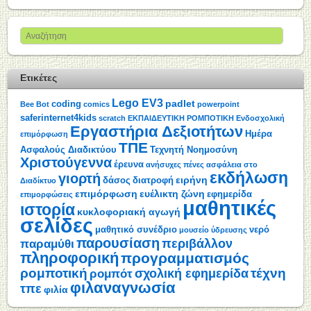
Ετικέτες
Lego EV3
padlet
coding
Bee Bot
comics
powerpoint
saferinternet4kids
scratch
ΕΚΠΑΙΔΕΥΤΙΚΗ ΡΟΜΠΟΤΙΚΗ
Ενδοσχολική
Εργαστήρια Δεξιοτήτων
Ημέρα
επιμόρφωση
ΤΠΕ
Ασφαλούς Διαδικτύου
Τεχνητή Νοημοσύνη
Χριστούγεννα
έρευνα
ανήσυχες πένες
ασφάλεια στο
εκδήλωση
γιορτή
ειρήνη
δάσος
διατροφή
Διαδίκτυο
επιμόρφωση
ευέλικτη ζώνη
εφημερίδα
επιμορφώσεις
μαθητικές
ιστορία
κυκλοφοριακή αγωγή
σελίδες
μαθητικό συνέδριο
νερό
μουσείο ύδρευσης
παρουσίαση
περιβάλλον
παραμύθι
πληροφορική
προγραμματισμός
ρομποτική
τέχνη
σχολική εφημερίδα
ρομπότ
φιλαναγνωσία
τπε
φιλία