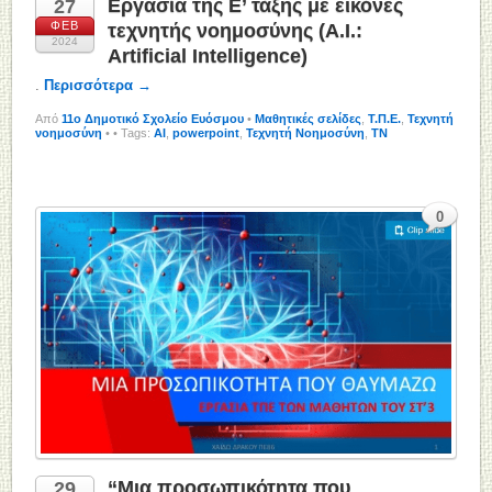
Εργασία της Ε’ τάξης με εικόνες
27
ΦΕΒ
τεχνητής νοημοσύνης (Α.Ι.:
2024
Artificial Intelligence)
.
Περισσότερα →
Από
11o Δημοτικό Σχολείο Ευόσμου
•
Μαθητικές σελίδες
,
Τ.Π.Ε.
,
Τεχνητή
νοημοσύνη
•
• Tags:
AI
,
powerpoint
,
Τεχνητή Νοημοσύνη
,
ΤΝ
0
“Μια προσωπικότητα που
29