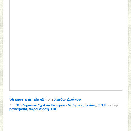
Strange animals e2
from
Χάιδω Δράκου
Από
11o Δημοτικό Σχολείο Ευόσμου
•
Μαθητικές σελίδες
,
Τ.Π.Ε.
•
• Tags:
powerpoint
,
παρουσίαση
,
ΤΠΕ