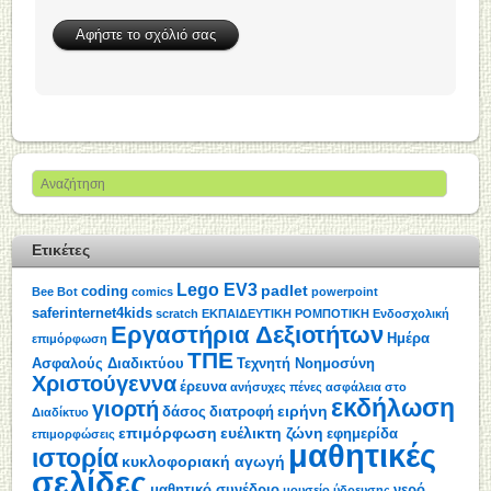
Ετικέτες
Lego EV3
padlet
coding
Bee Bot
comics
powerpoint
saferinternet4kids
scratch
ΕΚΠΑΙΔΕΥΤΙΚΗ ΡΟΜΠΟΤΙΚΗ
Ενδοσχολική
Εργαστήρια Δεξιοτήτων
Ημέρα
επιμόρφωση
ΤΠΕ
Ασφαλούς Διαδικτύου
Τεχνητή Νοημοσύνη
Χριστούγεννα
έρευνα
ανήσυχες πένες
ασφάλεια στο
εκδήλωση
γιορτή
ειρήνη
δάσος
διατροφή
Διαδίκτυο
επιμόρφωση
ευέλικτη ζώνη
εφημερίδα
επιμορφώσεις
μαθητικές
ιστορία
κυκλοφοριακή αγωγή
σελίδες
μαθητικό συνέδριο
νερό
μουσείο ύδρευσης