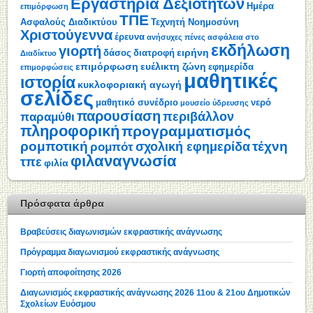
Εργαστήρια Δεξιοτήτων
Ημέρα
επιμόρφωση
ΤΠΕ
Ασφαλούς Διαδικτύου
Τεχνητή Νοημοσύνη
Χριστούγεννα
έρευνα
ανήσυχες πένες
ασφάλεια στο
εκδήλωση
γιορτή
ειρήνη
δάσος
διατροφή
Διαδίκτυο
επιμόρφωση
ευέλικτη ζώνη
εφημερίδα
επιμορφώσεις
μαθητικές
ιστορία
κυκλοφοριακή αγωγή
σελίδες
μαθητικό συνέδριο
νερό
μουσείο ύδρευσης
παρουσίαση
περιβάλλον
παραμύθι
πληροφορική
προγραμματισμός
ρομποτική
τέχνη
σχολική εφημερίδα
ρομπότ
φιλαναγνωσία
τπε
φιλία
Πρόσφατα άρθρα
Βραβεύσεις διαγωνισμών εκφραστικής ανάγνωσης
Πρόγραμμα διαγωνισμού εκφραστικής ανάγνωσης
Γιορτή αποφοίτησης 2026
Διαγωνισμός εκφραστικής ανάγνωσης 2026 11ου & 21ου Δημοτικών
Σχολείων Ευόσμου