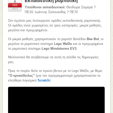
Εκπαιδευτική ρομποτική
1
ΙΑΝ
Υπεύθυνοι εκπαιδευτικοί:
Θεοδώρα Σαμαρά ?
2015
ΠΕ19, Ιωάννης Σαλονικίδης ? ΠΕ70
Στο σχολείο μας λειτουργούν ομάδες εκπαιδευτικής ρομποτικής.
Οι ομάδες είναι χωρισμένες σε τρεις κατηγορίες: μικροί μαθητές,
μεγάλοι και προχωρημένοι.
Οι μικροί μαθητές χρησιμοποιούν το ρομπότ δαπέδου
Bee Bot
, οι
μεγάλοι το ρομποτικό σύστημα
Lego WeDo
και οι προχωρημένοι
το ρομποτικό σύστημα
Lego Mindstorms EV3
.
Μελλοντικά θα ανεβάσουμε σε αυτή τη σελίδα τις δημιουργίες
μας.
Προς το παρόν δείτε το πρώτο βίντεο με το Lego WeDo, με θέμα:
“Ο κροκόδειλος”
(για τον προγραμματισμό χρησιμοποιείται το
ελεύθερο λογισμικό
Scratch
)