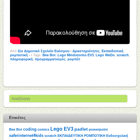
Από
11o Δημοτικό Σχολείο Ευόσμου
•
Δραστηριότητες
,
Εκπαιδευτική
ρομποτική
•
• Tags:
Bee Bot
,
Lego Mindstorms EV3
,
Lego WeDo
,
scratch
,
πληροφορική
,
προγραμματισμός
,
ρομπότ
Ετικέτες
Lego EV3
padlet
coding
Bee Bot
comics
powerpoint
saferinternet4kids
scratch
ΕΚΠΑΙΔΕΥΤΙΚΗ ΡΟΜΠΟΤΙΚΗ
Ενδοσχολική