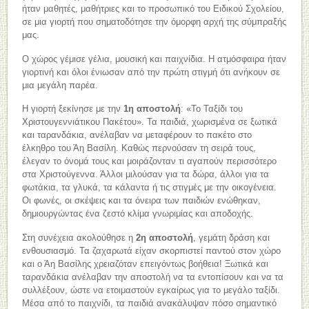
ήταν μαθητές, μαθήτριες και το προσωπικό του Ειδικού Σχολείου,
σε μια γιορτή που σηματοδότησε την όμορφη αρχή της σύμπραξής
μας.
Ο χώρος γέμισε γέλια, μουσική και παιχνίδια. Η ατμόσφαιρα ήταν
γιορτινή και όλοι ένιωσαν από την πρώτη στιγμή ότι ανήκουν σε
μια μεγάλη παρέα.
Η γιορτή ξεκίνησε με την
1η αποστολή
: «Το Ταξίδι του
Χριστουγεννιάτικου Πακέτου». Τα παιδιά, χωρισμένα σε ξωτικά
και ταρανδάκια, ανέλαβαν να μεταφέρουν το πακέτο στο
έλκηθρο του Άη Βασίλη. Καθώς περνούσαν τη σειρά τους,
έλεγαν το όνομά τους και μοιράζονταν τι αγαπούν περισσότερο
στα Χριστούγεννα. Άλλοι μιλούσαν για τα δώρα, άλλοι για τα
φωτάκια, τα γλυκά, τα κάλαντα ή τις στιγμές με την οικογένεια.
Οι φωνές, οι σκέψεις και τα όνειρα των παιδιών ενώθηκαν,
δημιουργώντας ένα ζεστό κλίμα γνωριμίας και αποδοχής.
Στη συνέχεια ακολούθησε η
2η αποστολή
, γεμάτη δράση και
ενθουσιασμό. Τα ζαχαρωτά είχαν σκορπιστεί παντού στον χώρο
και ο Άη Βασίλης χρειαζόταν επειγόντως βοήθεια! Ξωτικά και
ταρανδάκια ανέλαβαν την αποστολή να τα εντοπίσουν και να τα
συλλέξουν, ώστε να ετοιμαστούν εγκαίρως για το μεγάλο ταξίδι.
Μέσα από το παιχνίδι, τα παιδιά ανακάλυψαν πόσο σημαντικό