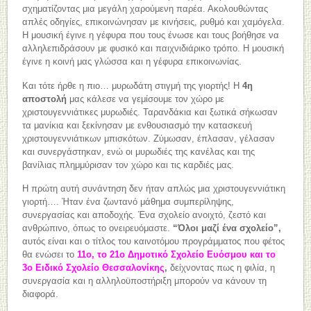
σχηματίζοντας μια μεγάλη χαρούμενη παρέα. Ακολουθώντας
απλές οδηγίες, επικοινώνησαν με κινήσεις, ρυθμό και χαμόγελα.
Η μουσική έγινε η γέφυρα που τους ένωσε και τους βοήθησε να
αλληλεπιδράσουν με φυσικό και παιχνιδιάρικο τρόπο. Η μουσική
έγινε η κοινή μας γλώσσα και η γέφυρα επικοινωνίας.
Και τότε ήρθε η πιο… μυρωδάτη στιγμή της γιορτής! Η
4η
αποστολή
μας κάλεσε να γεμίσουμε τον χώρο με
χριστουγεννιάτικες μυρωδιές. Ταρανδάκια και ξωτικά σήκωσαν
τα μανίκια και ξεκίνησαν με ενθουσιασμό την κατασκευή
χριστουγεννιάτικων μπισκότων. Ζύμωσαν, έπλασαν, γέλασαν
και συνεργάστηκαν, ενώ οι μυρωδιές της κανέλας και της
βανίλιας πλημμύρισαν τον χώρο και τις καρδιές μας.
Η πρώτη αυτή συνάντηση δεν ήταν απλώς μια χριστουγεννιάτικη
γιορτή…. Ήταν ένα ζωντανό μάθημα συμπερίληψης,
συνεργασίας και αποδοχής. Ένα σχολείο ανοιχτό, ζεστό και
ανθρώπινο, όπως το ονειρευόμαστε.
“Όλοι μαζί ένα σχολείο”,
αυτός είναι και ο τίτλος του καινοτόμου προγράμματος που φέτος
θα ενώσει το
11ο, το 21ο Δημοτικό Σχολείο Ευόσμου και το
3ο Ειδικό Σχολείο Θεσσαλονίκης
,
δείχνοντας πως η φιλία, η
συνεργασία και η αλληλοϋποστήριξη μπορούν να κάνουν τη
διαφορά.