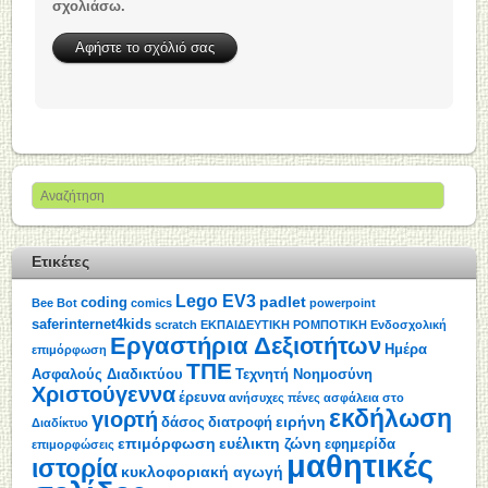
σχολιάσω.
Ετικέτες
Lego EV3
padlet
coding
Bee Bot
comics
powerpoint
saferinternet4kids
scratch
ΕΚΠΑΙΔΕΥΤΙΚΗ ΡΟΜΠΟΤΙΚΗ
Ενδοσχολική
Εργαστήρια Δεξιοτήτων
Ημέρα
επιμόρφωση
ΤΠΕ
Ασφαλούς Διαδικτύου
Τεχνητή Νοημοσύνη
Χριστούγεννα
έρευνα
ανήσυχες πένες
ασφάλεια στο
εκδήλωση
γιορτή
ειρήνη
δάσος
διατροφή
Διαδίκτυο
επιμόρφωση
ευέλικτη ζώνη
εφημερίδα
επιμορφώσεις
μαθητικές
ιστορία
κυκλοφοριακή αγωγή