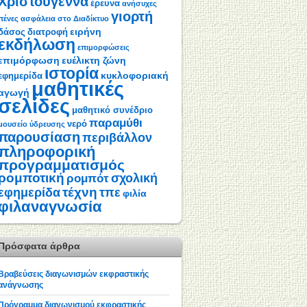
Χριστούγεννα
έρευνα
ανήσυχες
γιορτή
πένες
ασφάλεια στο Διαδίκτυο
ειρήνη
δάσος
διατροφή
εκδήλωση
επιμορφώσεις
επιμόρφωση
ευέλικτη ζώνη
ιστορία
κυκλοφοριακή
εφημερίδα
μαθητικές
αγωγή
σελίδες
μαθητικό συνέδριο
παραμύθι
νερό
μουσείο ύδρευσης
παρουσίαση
περιβάλλον
πληροφορική
προγραμματισμός
ρομποτική
σχολική
ρομπότ
τέχνη
εφημερίδα
τπε
φιλία
φιλαναγνωσία
Πρόσφατα άρθρα
Βραβεύσεις διαγωνισμών εκφραστικής
ανάγνωσης
Πρόγραμμα διαγωνισμού εκφραστικής