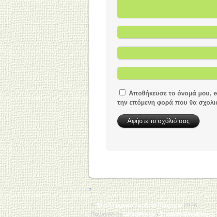
Αποθήκευσε το όνομά μου, em
την επόμενη φορά που θα σχολ
↑
©
11ο Δημοτικό Σχολείο Ευόσμου
2026
Powered by
WordPress
•
Themify WordPress