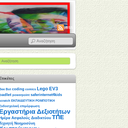
RSS
Ετικέτες
Lego EV3
coding
Bee Bot
comics
padlet
saferinternet4kids
powerpoint
scratch
ΕΚΠΑΙΔΕΥΤΙΚΗ ΡΟΜΠΟΤΙΚΗ
Ενδοσχολική επιμόρφωση
Εργαστήρια Δεξιοτήτων
ΤΠΕ
Ημέρα Ασφαλούς Διαδικτύου
Τεχνητή Νοημοσύνη