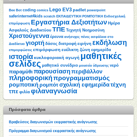
Lego EV3
padlet
coding
Bee Bot
comics
powerpoint
saferinternet4kids
scratch
ΕΚΠΑΙΔΕΥΤΙΚΗ ΡΟΜΠΟΤΙΚΗ
Ενδοσχολική
Εργαστήρια Δεξιοτήτων
Ημέρα
επιμόρφωση
ΤΠΕ
Ασφαλούς Διαδικτύου
Τεχνητή Νοημοσύνη
Χριστούγεννα
έρευνα
ανήσυχες πένες
ασφάλεια στο
εκδήλωση
γιορτή
ειρήνη
δάσος
διατροφή
Διαδίκτυο
επιμόρφωση
ευέλικτη ζώνη
εφημερίδα
επιμορφώσεις
μαθητικές
ιστορία
κυκλοφοριακή αγωγή
σελίδες
μαθητικό συνέδριο
νερό
μουσείο ύδρευσης
παρουσίαση
περιβάλλον
παραμύθι
πληροφορική
προγραμματισμός
ρομποτική
τέχνη
σχολική εφημερίδα
ρομπότ
φιλαναγνωσία
τπε
φιλία
Πρόσφατα άρθρα
Βραβεύσεις διαγωνισμών εκφραστικής ανάγνωσης
Πρόγραμμα διαγωνισμού εκφραστικής ανάγνωσης