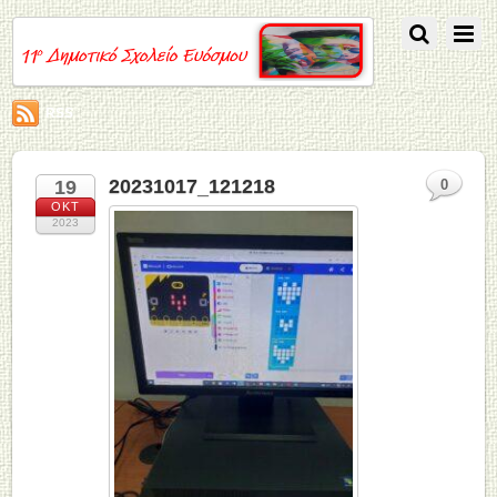
RSS
20231017_121218
19
0
ΟΚΤ
2023