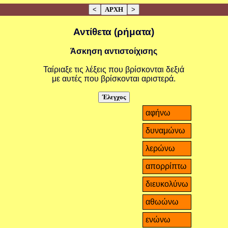
Αντίθετα (ρήματα)
Άσκηση αντιστοίχισης
Ταίριαξε τις λέξεις που βρίσκονται δεξιά
με αυτές που βρίσκονται αριστερά.
αφήνω
δυναμώνω
λερώνω
απορρίπτω
διευκολύνω
αθωώνω
ενώνω