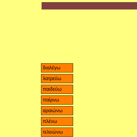
διαλέγω
λατρεύω
παιδεύω
παίρνω
αραιώνω
πλένω
τελειώνω