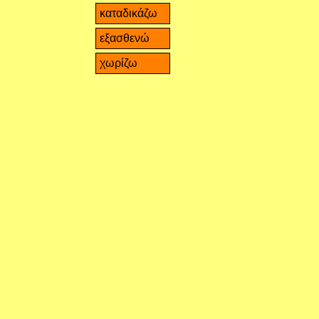
καταδικάζω
εξασθενώ
χωρίζω