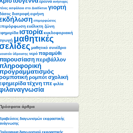
Χριστούγεννα
έρευνα
ανήσυχες
γιορτή
πένες
ασφάλεια στο Διαδίκτυο
ειρήνη
δάσος
διατροφή
εκδήλωση
επιμορφώσεις
επιμόρφωση
ευέλικτη ζώνη
ιστορία
κυκλοφοριακή
εφημερίδα
μαθητικές
αγωγή
σελίδες
μαθητικό συνέδριο
παραμύθι
νερό
μουσείο ύδρευσης
παρουσίαση
περιβάλλον
πληροφορική
προγραμματισμός
ρομποτική
σχολική
ρομπότ
τέχνη
εφημερίδα
τπε
φιλία
φιλαναγνωσία
Πρόσφατα άρθρα
Βραβεύσεις διαγωνισμών εκφραστικής
ανάγνωσης
Πρόγραμμα διαγωνισμού εκφραστικής