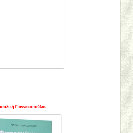
σιλική Γιαννακοπούλου