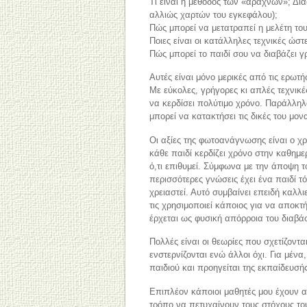
Τι είναι η μέθοδος των «αραχνών»; Δι
αλλιώς χαρτών του εγκεφάλου);
Πώς μπορεί να μετατραπεί η μελέτη του
Ποιες είναι οι κατάλληλες τεχνικές ώστ
Πώς μπορεί το παιδί σου να διαβάζει γ
Αυτές είναι μόνο μερικές από τις ερωτ
Με εύκολες, γρήγορες κι απλές τεχνικέ
να κερδίσει πολύτιμο χρόνο. Παράλληλα
μπορεί να κατακτήσει τις δικές του μον
Οι αξίες της φωτοανάγνωσης είναι ο χρ
κάθε παιδί κερδίζει χρόνο στην καθημε
ό,τι επιθυμεί. Σύμφωνα με την άποψη 
περισσότερες γνώσεις έχει ένα παιδί τόσ
χρειαστεί. Αυτό συμβαίνει επειδή καλλι
τις χρησιμοποιεί κάποιος για να αποκτή
έρχεται ως φυσική απόρροια του διαβά
Πολλές είναι οι θεωρίες που σχετίζονται
ενστερνίζονται ενώ άλλοι όχι. Για μένα
παιδιού και προηγείται της εκπαίδευσ
Επιπλέον κάποιοι μαθητές μου έχουν α
τρόπο να πετυχαίνουν τους στόχους τους