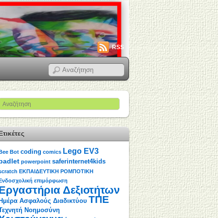
RSS
Ετικέτες
Lego EV3
coding
Bee Bot
comics
padlet
saferinternet4kids
powerpoint
scratch
ΕΚΠΑΙΔΕΥΤΙΚΗ ΡΟΜΠΟΤΙΚΗ
Ενδοσχολική επιμόρφωση
Εργαστήρια Δεξιοτήτων
ΤΠΕ
Ημέρα Ασφαλούς Διαδικτύου
Τεχνητή Νοημοσύνη