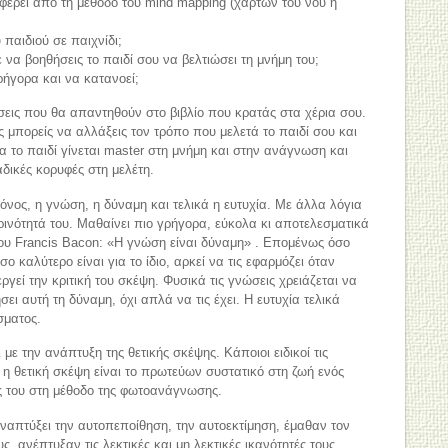
αφέρει από τη μέθοδο του mind mapping (χαρτών του νου ή
 παιδιού σε παιχνίδι;
ε να βοηθήσεις το παιδί σου να βελτιώσει τη μνήμη του;
ρήγορα και να κατανοεί;
ήσεις που θα απαντηθούν στο βιβλίο που κρατάς στα χέρια σου.
ς μπορείς να αλλάξεις τον τρόπο που μελετά το παιδί σου και
 το παιδί γίνεται master στη μνήμη και στην ανάγνωση και
αδικές κορυφές στη μελέτη.
όνος, η γνώση, η δύναμη και τελικά η ευτυχία. Με άλλα λόγια
ρινότητά του. Μαθαίνει πιο γρήγορα, εύκολα κι αποτελεσματικά
του Francis Bacon: «Η γνώση είναι δύναμη» . Επομένως όσο
ο καλύτερο είναι για το ίδιο, αρκεί να τις εφαρμόζει όταν
εργεί την κριτική του σκέψη. Φυσικά τις γνώσεις χρειάζεται να
σει αυτή τη δύναμη, όχι απλά να τις έχει. Η ευτυχία τελικά
σματος.
 με την ανάπτυξη της θετικής σκέψης. Κάποιοι ειδικοί τις
, η θετική σκέψη είναι το πρωτεύων συστατικό στη ζωή ενός
ής του στη μέθοδο της φωτοανάγνωσης.
ναπτύξει την αυτοπεποίθηση, την αυτοεκτίμηση, έμαθαν τον
, ανέπτυξαν τις λεκτικές και μη λεκτικές ικανότητές τους,