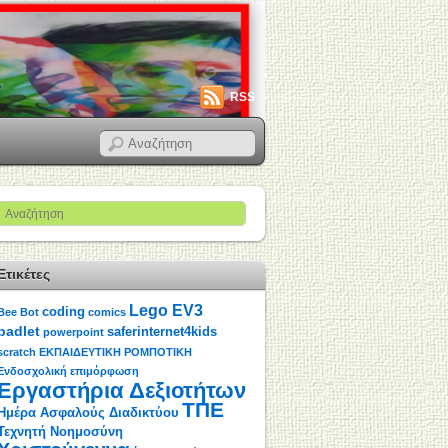
RSS
Ετικέτες
Lego EV3
coding
Bee Bot
comics
padlet
saferinternet4kids
powerpoint
scratch
ΕΚΠΑΙΔΕΥΤΙΚΗ ΡΟΜΠΟΤΙΚΗ
Ενδοσχολική επιμόρφωση
Εργαστήρια Δεξιοτήτων
ΤΠΕ
Ημέρα Ασφαλούς Διαδικτύου
Τεχνητή Νοημοσύνη