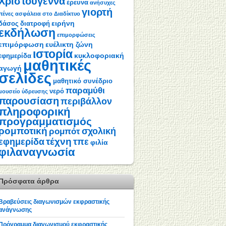
Χριστούγεννα
έρευνα
ανήσυχες
γιορτή
πένες
ασφάλεια στο Διαδίκτυο
ειρήνη
δάσος
διατροφή
εκδήλωση
επιμορφώσεις
επιμόρφωση
ευέλικτη ζώνη
ιστορία
κυκλοφοριακή
εφημερίδα
μαθητικές
αγωγή
σελίδες
μαθητικό συνέδριο
παραμύθι
νερό
μουσείο ύδρευσης
παρουσίαση
περιβάλλον
πληροφορική
προγραμματισμός
ρομποτική
σχολική
ρομπότ
τέχνη
εφημερίδα
τπε
φιλία
φιλαναγνωσία
Πρόσφατα άρθρα
Βραβεύσεις διαγωνισμών εκφραστικής
ανάγνωσης
Πρόγραμμα διαγωνισμού εκφραστικής