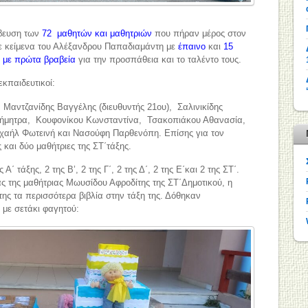
άβευση των
72 μαθητών και μαθητριών
που πήραν μέρος στον
ε κείμενα του Αλέξανδρου Παπαδιαμάντη με
έπαινο
και
15
ς με πρώτα βραβεία
για την προσπάθεια και το ταλέντο τους.
εκπαιδευτικοί:
, Μαντζανίδης Βαγγέλης (διευθυντής 21ου), Σαλινικίδης
 Δήμητρα, Κουφονίκου Κωνσταντίνα, Τσακοπιάκου Αθανασία,
χαήλ Φωτεινή και Νασούφη Παρθενόπη. Επίσης για τον
και δύο μαθήτριες της ΣΤ΄τάξης.
΄ τάξης, 2 της Β’, 2 της Γ΄, 2 της Δ΄, 2 της Ε΄και 2 της ΣΤ΄.
 της μαθήτριας Μωυσίδου Αφροδίτης της ΣΤ΄Δημοτικού, η
 της τα περισσότερα βιβλία στην τάξη της. Δόθηκαν
 με σετάκι φαγητού: