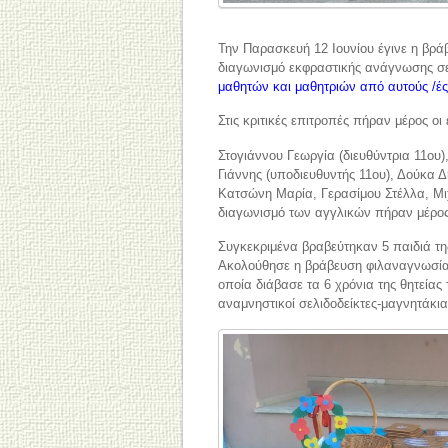
Την Παρασκευή 12 Ιουνίου έγινε η βρ
διαγωνισμό εκφραστικής ανάγνωσης σ
μαθητών και μαθητριών από αυτούς /έ
Στις κριτικές επιτροπές πήραν μέρος οι 
Στογιάννου Γεωργία (διευθύντρια 11ου)
Γιάννης (υποδιευθυντής 11ου), Δούκα
Κατσώνη Μαρία, Γερασίμου Στέλλα, Μι
διαγωνισμό των αγγλικών πήραν μέρος 
Συγκεκριμένα βραβεύτηκαν 5 παιδιά της Α
Ακολούθησε η βράβευση φιλαναγνωσίας
οποία διάβασε τα 6 χρόνια της θητείας
αναμνηστικοί σελιδοδείκτες-μαγνητάκια