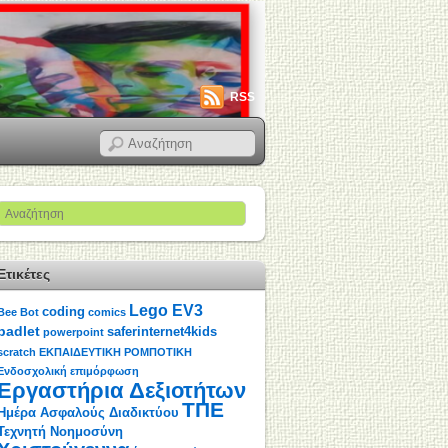
RSS
Ετικέτες
Lego EV3
coding
Bee Bot
comics
padlet
saferinternet4kids
powerpoint
scratch
ΕΚΠΑΙΔΕΥΤΙΚΗ ΡΟΜΠΟΤΙΚΗ
Ενδοσχολική επιμόρφωση
Εργαστήρια Δεξιοτήτων
ΤΠΕ
Ημέρα Ασφαλούς Διαδικτύου
Τεχνητή Νοημοσύνη