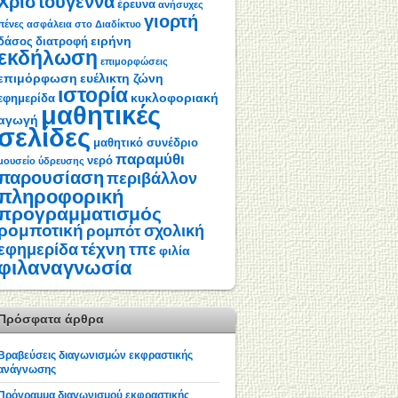
Χριστούγεννα
έρευνα
ανήσυχες
γιορτή
πένες
ασφάλεια στο Διαδίκτυο
ειρήνη
δάσος
διατροφή
εκδήλωση
επιμορφώσεις
επιμόρφωση
ευέλικτη ζώνη
ιστορία
κυκλοφοριακή
εφημερίδα
μαθητικές
αγωγή
σελίδες
μαθητικό συνέδριο
παραμύθι
νερό
μουσείο ύδρευσης
παρουσίαση
περιβάλλον
πληροφορική
προγραμματισμός
ρομποτική
σχολική
ρομπότ
τέχνη
εφημερίδα
τπε
φιλία
φιλαναγνωσία
Πρόσφατα άρθρα
Βραβεύσεις διαγωνισμών εκφραστικής
ανάγνωσης
Πρόγραμμα διαγωνισμού εκφραστικής