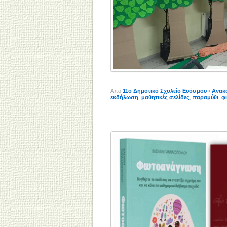
Από
11o Δημοτικό Σχολείο Ευόσμου
•
Ανακ
εκδήλωση
,
μαθητικές σελίδες
,
παραμύθι
,
φ