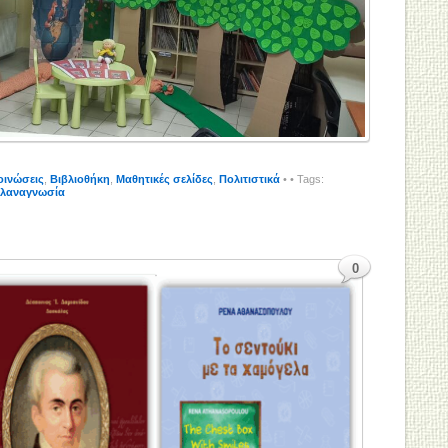
οινώσεις
,
Βιβλιοθήκη
,
Μαθητικές σελίδες
,
Πολιτιστικά
•
• Tags:
ιλαναγνωσία
0