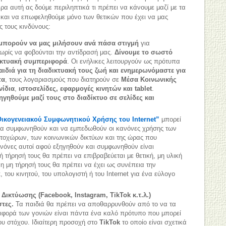
ρα αυτή ας δούμε περιληπτικά τι πρέπει να κάνουμε μαζί με τα
και να επωφεληθούμε μόνο των θετικών που έχει να μας
 τους κινδύνους:
ι μπορούν να μας μιλήσουν ανά πάσα στιγμή
για
ωρίς να φοβούνται την αντίδρασή μας.
Δίνουμε το σωστό
δικτυακή συμπεριφορά
. Οι ενήλικες λειτουργούν ως πρότυπα
αιδιά για τη διαδικτυακή τους ζωή και ενημερωνόμαστε για
τα
, τους λογαριασμούς που διατηρούν σε
Μέσα Κοινωνικής
νίδια
,
ιστοσελίδες, εφαρμογές κινητών και tablet
.
γηθούμε μαζί τους στο διαδίκτυο σε σελίδες και
ικογενειακού Συμφωνητικού Χρήσης του Internet”
μπορεί
 να συμφωνηθούν και να εμπεδωθούν οι κανόνες χρήσης των
τοχώρων, των κοινωνικών δικτύων και της ώρας που
ανόνες αυτοί αφού εξηγηθούν και συμφωνηθούν είναι
θή τήρησή τους θα πρέπει να επιβραβεύεται με θετική, μη υλική
η μη τήρησή τους θα πρέπει να έχει ως συνέπεια την
 του κινητού, του υπολογιστή ή του Internet για ένα εύλογο
ικτύωσης (Facebook, Instagram, TikTok κ.τ.λ.)
τες.
Τα παιδιά θα πρέπει να αποθαρρυνθούν από το να τα
ριφορά των γονιών είναι πάντα ένα καλό πρότυπο που μπορεί
ου στόχου. Ιδιαίτερη προσοχή στο
TikTok
το οποίο είναι σχετικά