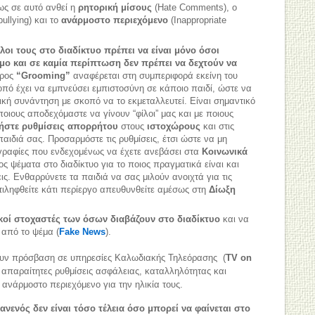
ως σε αυτό ανθεί η
ρητορική μίσους
(Hate Comments), ο
ullying) και το
ανάρμοστο περιεχόμενο
(Inappropriate
λοι τους στο διαδίκτυο πρέπει να είναι μόνο όσοι
μο και σε καμία περίπτωση δεν πρέπει να δεχτούν να
όρος
“Grooming”
αναφέρεται στη συμπεριφορά εκείνη του
οπό έχει να εμπνεύσει εμπιστοσύνη σε κάποιο παιδί, ώστε να
ική συνάντηση με σκοπό να το εκμεταλλευτεί. Είναι σημαντικό
ποιους αποδεχόμαστε να γίνουν “φίλοι” μας και με ποιους
ήστε ρυθμίσεις απορρήτου
στους
ιστοχώρους
και στις
αιδιά σας. Προσαρμόστε τις ρυθμίσεις, έτσι ώστε να μη
ογραφίες που ενδεχομένως να έχετε ανεβάσει στα
Κοινωνικά
ος ψέματα στο διαδίκτυο για το ποιος πραγματικά είναι και
εις. Ενθαρρύνετε τα παιδιά να σας μιλούν ανοιχτά για τις
τιληφθείτε κάτι περίεργο απευθυνθείτε αμέσως στη
Δίωξη
τικοί στοχαστές των όσων διαβάζουν στο διαδίκτυο
και να
 από το ψέμα (
Fake News
).
ουν πρόσβαση σε υπηρεσίες Καλωδιακής Τηλεόρασης (
TV on
ς απαραίτητες ρυθμίσεις ασφάλειας, καταλληλότητας και
ανάρμοστο περιεχόμενο για την ηλικία τους.
ανενός δεν είναι τόσο τέλεια όσο μπορεί να φαίνεται στο