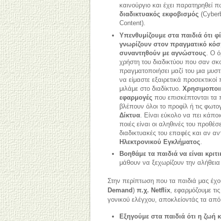
καινούργιο και έχει παρατηρηθεί π
διαδικτυακός εκφοβισμός
(Cyberb
Content).
Υπενθυμίζουμε στα παιδιά ότι φί
γνωρίζουν στον πραγματικό κόσ
συναντηθούν με αγνώστους
. Ο 
χρήστη του διαδικτύου που σαν σκ
πραγματοποιήσει μαζί του μια μυστ
να είμαστε εξαιρετικά προσεκτικοί 
μιλάμε στο διαδίκτυο.
Χρησιμοποι
εφαρμογές
που επισκέπτονται τα π
βλέπουν όλοι το προφίλ ή τις φωτ
Δίκτυα
. Είναι εύκολο να πει κάποι
ποιές είναι οι αληθινές του προθέσ
διαδικτυακές του επαφές και αν αν
Ηλεκτρονικού Εγκλήματος
.
Βοηθάμε τα παιδιά να είναι κρι
μάθουν να ξεχωρίζουν την αλήθεια
Στην περίπτωση που τα παιδιά μας έχ
Demand
)
π.χ. Netflix
, εφαρμόζουμε τι
γονικού ελέγχου, αποκλείοντάς τα από 
Εξηγούμε στα παιδιά ότι η ζωή κ