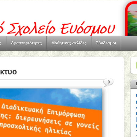
ς
Δραστηριότητες
Μαθητικές σελίδες
Σύνδεσμοι
ίκτυο
0