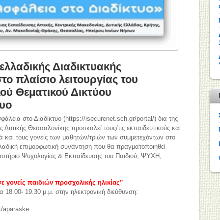
ελλαδικής Διαδικτυακής
ο πλαίσιο λειτουργίας του
ού Θεματικού Δικτύου
τυο
λεια στο Διαδίκτυο (https://isecurenet.sch.gr/portal/) δια της
Δυτικής Θεσσαλονίκης προσκαλεί τους/τις εκπαιδευτικούς και
ά και τους γονείς των μαθητών/τριών των συμμετεχόντων στο
λαδική επιμορφωτική συνάντηση που θα πραγματοποιηθεί
γαστήριο Ψυχολογίας & Εκπαίδευσης του Παιδιού, ΨΥΧΗ,
σε γονείς παιδιών προσχολικής ηλικίας”
 18.00- 19.30 μ.μ. στην ηλεκτρονική διεύθυνση:
t/aparaske