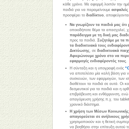
κάθε χρόνο. Με αφορμή λοιπόν την ημέ
παιδιά για να παραμείνουμε
ασφαλείς
προσφέρει το
διαδίκτυο
, αποφεύγοντας
Να γνωρίζουν τα παιδιά μας ότ
οποιοδήποτε θέμα τα απασχολεί, χ
παράδειγμα με τη δική μας δια
προς τα παιδιά.
Συζητάμε με τα π
τα διαδικτυακά τους ενδιαφέρον
Δικτύωσης
, σε
διαδικτυακά παιχ
Αφιερώνουμε χρόνο στο να περιη
εφαρμογές ενδιαφέροντός τους
.
Η σύνταξη και η υπογραφή ενός
“Ο
να αποτελέσει μία καλή βάση για
συσκευών, των εφαρμογών, των ισ
διαθέτουν τα παιδιά σε αυτά. Οι κ
δεσμευτικοί για τα παιδιά και η ορ
επιβράβευση και ενθάρρυνση, ενώ 
απαγόρευση χρήσης π.χ. του tablet,
χρονικό διάστημα.
Η χρήση των Μέσων Κοινωνικής Δ
απαγορεύεται σε ανήλικους χρήσ
χρησιμοποιούν και η θετική συμπε
να βοηθήσει στην επίτευξη αυτού τ