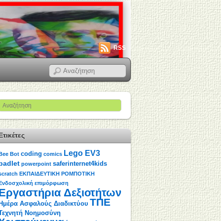
RSS
Ετικέτες
Lego EV3
coding
Bee Bot
comics
padlet
saferinternet4kids
powerpoint
scratch
ΕΚΠΑΙΔΕΥΤΙΚΗ ΡΟΜΠΟΤΙΚΗ
Ενδοσχολική επιμόρφωση
Εργαστήρια Δεξιοτήτων
ΤΠΕ
Ημέρα Ασφαλούς Διαδικτύου
Τεχνητή Νοημοσύνη