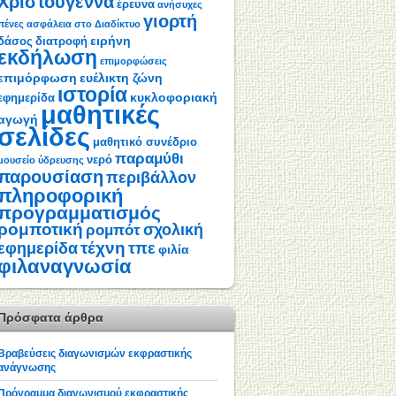
Χριστούγεννα
έρευνα
ανήσυχες
γιορτή
πένες
ασφάλεια στο Διαδίκτυο
ειρήνη
δάσος
διατροφή
εκδήλωση
επιμορφώσεις
επιμόρφωση
ευέλικτη ζώνη
ιστορία
κυκλοφοριακή
εφημερίδα
μαθητικές
αγωγή
σελίδες
μαθητικό συνέδριο
παραμύθι
νερό
μουσείο ύδρευσης
παρουσίαση
περιβάλλον
πληροφορική
προγραμματισμός
ρομποτική
σχολική
ρομπότ
τέχνη
εφημερίδα
τπε
φιλία
φιλαναγνωσία
Πρόσφατα άρθρα
Βραβεύσεις διαγωνισμών εκφραστικής
ανάγνωσης
Πρόγραμμα διαγωνισμού εκφραστικής