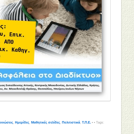
οινώσεις
,
Ημερίδες
,
Μαθητικές σελίδες
,
Πολιτιστικά
,
Τ.Π.Ε.
•
• Tags: