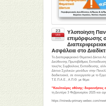
23
Υλοποίηση Παν
ΙΑΝ
επιμόρφωσης στ
2025
Διαπεριφερειακ
Ασφάλεια στο Διαδίκ
Το Διαπεριφερειακό Θεματικό Δίκτυο Ασφά
Διεύθυνσης Πρωτοβάθμιας Εκπαίδευσης 
τους/τις Συμβούλους Εκπαίδευσης, αλλ
Δίκτυο Σχολικών μονάδων στην Πανελ
διαδικτυακά, σε συνεργασία με το Ερ
Τ.Ε.Π.Α.Ε., Α.Π.Θ. με θέμα:
“Κουλτούρες οθόνης: διερευνήσεις 
τη Δευτέρα 3 Φεβρουαρίου 2025 και ώρα
https://minedu-primary.webex.com/mee